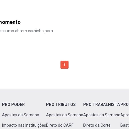
 momento
 consumo abrem caminho para
1
PRO PODER
PRO TRIBUTOS
PRO TRABALHISTA
PRO
Apostas da Semana
Apostas da Semana
Apostas da Semana
Apo
Impacto nas Instituições
Direto do CARF
Direto da Corte
Bast