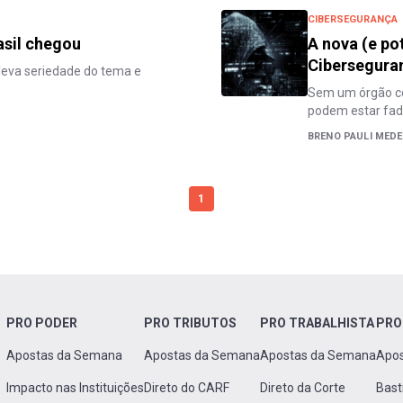
CIBERSEGURANÇA
sil chegou
A nova (e po
Cibersegura
leva seriedade do tema e
Sem um órgão com
podem estar fad
BRENO PAULI MEDE
1
PRO PODER
PRO TRIBUTOS
PRO TRABALHISTA
PRO
Apostas da Semana
Apostas da Semana
Apostas da Semana
Apo
Impacto nas Instituições
Direto do CARF
Direto da Corte
Bast