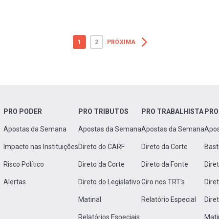
1
2
PRÓXIMA
PRO PODER
PRO TRIBUTOS
PRO TRABALHISTA
PRO
Apostas da Semana
Apostas da Semana
Apostas da Semana
Apo
Impacto nas Instituições
Direto do CARF
Direto da Corte
Bast
Risco Político
Direto da Corte
Direto da Fonte
Dire
Alertas
Direto do Legislativo
Giro nos TRT's
Dire
Matinal
Relatório Especial
Dire
Relatórios Especiais
Mati