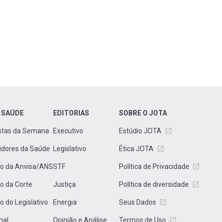
 SAÚDE
EDITORIAS
SOBRE O JOTA
stas da Semana
Executivo
Estúdio JOTA
idores da Saúde
Legislativo
Ética JOTA
to da Anvisa/ANS
STF
Política de Privacidade
to da Corte
Justiça
Política de diversidade
to do Legislativo
Energia
Seus Dados
nal
Opinião e Análise
Termos de Uso