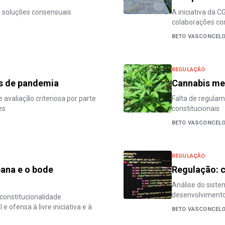
 soluções consensuais
A iniciativa da
colaborações co
BETO VASCONCEL
REGULAÇÃO
s de pandemia
Cannabis me
valiação criteriosa por parte
Falta de regulam
es
constitucionais
BETO VASCONCEL
REGULAÇÃO
bana e o bode
Regulação: 
Análise do siste
desenvolvimento
constitucionalidade
 ofensa à livre iniciativa e à
BETO VASCONCEL