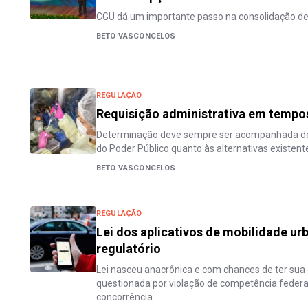
CGU dá um importante passo na consolidação de
BETO VASCONCELOS
REGULAÇÃO
Requisição administrativa em tempo
Determinação deve sempre ser acompanhada de a
do Poder Público quanto às alternativas existent
BETO VASCONCELOS
REGULAÇÃO
Lei dos aplicativos de mobilidade ur
regulatório
Lei nasceu anacrônica e com chances de ter sua 
questionada por violação de competência federal e
concorrência