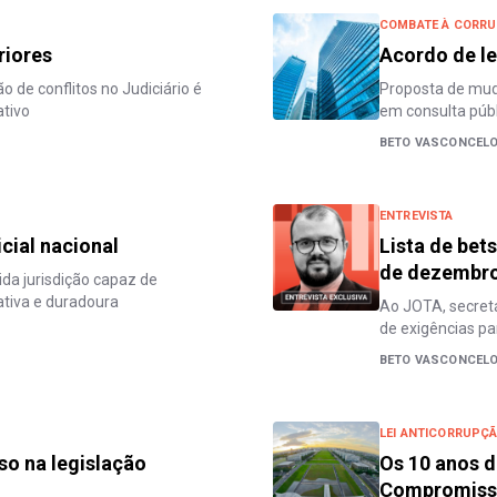
COMBATE À CORR
riores
Acordo de l
 de conflitos no Judiciário é
Proposta de mud
ativo
em consulta púb
BETO VASCONCEL
ENTREVISTA
cial nacional
Lista de bet
de dezembro,
ida jurisdição capaz de
tiva e duradoura
Ao JOTA, secretá
de exigências p
BETO VASCONCEL
LEI ANTICORRUPÇ
o na legislação
Os 10 anos d
Compromis