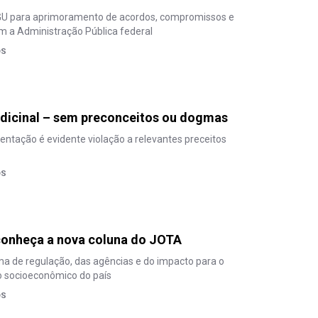
 CGU para aprimoramento de acordos, compromissos e
m a Administração Pública federal
OS
dicinal – sem preconceitos ou dogmas
entação é evidente violação a relevantes preceitos
OS
conheça a nova coluna do JOTA
ma de regulação, das agências e do impacto para o
 socioeconômico do país
OS