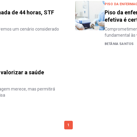
PISO DA ENFERMA
nada de 44 horas, STF
Piso da enf
efetiva é cer
eremos um cenário considerado
Comprometimento
fundamental às 
BETÂNIA SANTOS
valorizar a saúde
agem merece, mas permitirá
isa
1