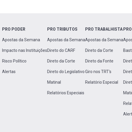
PRO PODER
PRO TRIBUTOS
PRO TRABALHISTA
PRO
Apostas da Semana
Apostas da Semana
Apostas da Semana
Apo
Impacto nas Instituições
Direto do CARF
Direto da Corte
Bast
Risco Político
Direto da Corte
Direto da Fonte
Dire
Alertas
Direto do Legislativo
Giro nos TRT's
Dire
Matinal
Relatório Especial
Dire
Relatórios Especiais
Mati
Rela
Aler