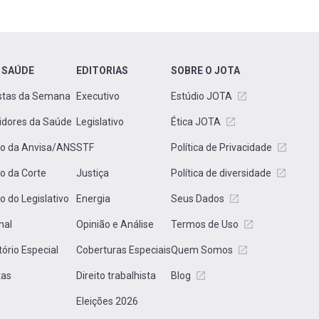
 SAÚDE
EDITORIAS
SOBRE O JOTA
stas da Semana
Executivo
Estúdio JOTA
idores da Saúde
Legislativo
Ética JOTA
to da Anvisa/ANS
STF
Política de Privacidade
to da Corte
Justiça
Política de diversidade
to do Legislativo
Energia
Seus Dados
nal
Opinião e Análise
Termos de Uso
tório Especial
Coberturas Especiais
Quem Somos
tas
Direito trabalhista
Blog
Eleições 2026