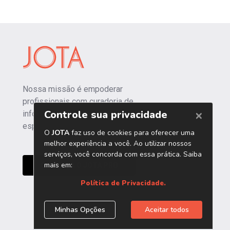
Nossa missão é empoderar
profissionais com curadoria de
informações independentes e
especializadas.
CONHEÇA O JOTA PRO