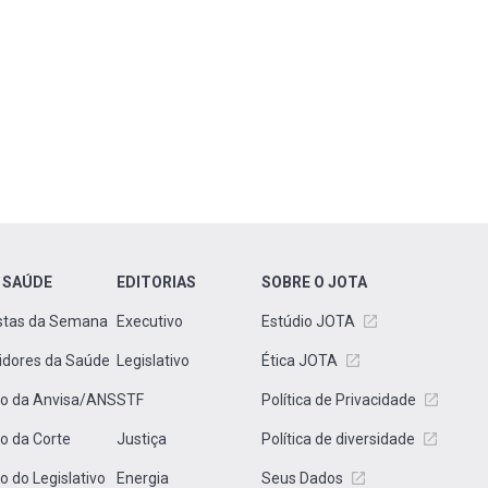
 SAÚDE
EDITORIAS
SOBRE O JOTA
stas da Semana
Executivo
Estúdio JOTA
idores da Saúde
Legislativo
Ética JOTA
to da Anvisa/ANS
STF
Política de Privacidade
to da Corte
Justiça
Política de diversidade
to do Legislativo
Energia
Seus Dados