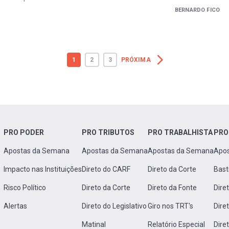
BERNARDO FICO
1
2
3
PRÓXIMA
PRO PODER
PRO TRIBUTOS
PRO TRABALHISTA
PRO
Apostas da Semana
Apostas da Semana
Apostas da Semana
Apo
Impacto nas Instituições
Direto do CARF
Direto da Corte
Bast
Risco Político
Direto da Corte
Direto da Fonte
Dire
Alertas
Direto do Legislativo
Giro nos TRT's
Dire
Matinal
Relatório Especial
Dire