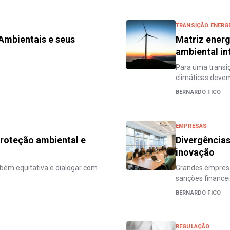
TRANSIÇÃO ENERG
 Ambientais e seus
Matriz energ
ambiental in
Para uma transi
climáticas devem
BERNARDO FICO
EMPRESAS
proteção ambiental e
Divergências
inovação
ambém equitativa e dialogar com
Grandes empresas
sanções financei
BERNARDO FICO
REGULAÇÃO