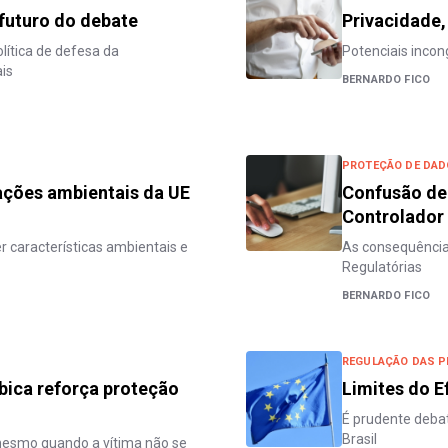
 futuro do debate
Privacidade,
lítica de defesa da
Potenciais incon
is
BERNARDO FICO
PROTEÇÃO DE DA
ações ambientais da UE
Confusão de
Controlador
 características ambientais e
As consequência
Regulatórias
BERNARDO FICO
REGULAÇÃO DAS 
bica reforça proteção
Limites do E
É prudente deba
Brasil
 mesmo quando a vítima não se