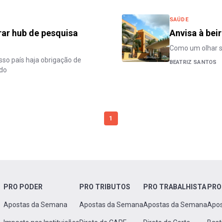
SAÚDE
irar hub de pesquisa
Anvisa à bei
Como um olhar s
o país haja obrigação de
BEATRIZ SANTOS
ado
1
PRO PODER
PRO TRIBUTOS
PRO TRABALHISTA
PRO
Apostas da Semana
Apostas da Semana
Apostas da Semana
Apo