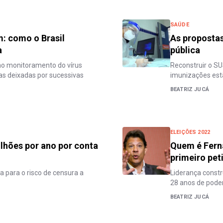
SAÚDE
m: como o Brasil
As propostas
a
pública
no monitoramento do vírus
Reconstruir o SU
as deixadas por sucessivas
imunizações estã
BEATRIZ JUCÁ
ELEIÇÕES 2022
lhões por ano por conta
Quem é Ferna
primeiro pet
a para o risco de censura a
Liderança constr
28 anos de pode
BEATRIZ JUCÁ