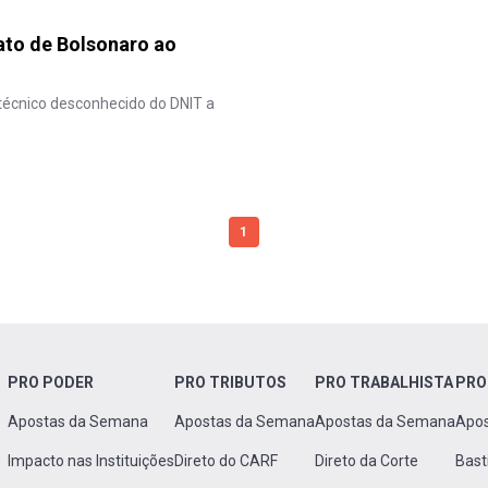
ato de Bolsonaro ao
e técnico desconhecido do DNIT a
1
PRO PODER
PRO TRIBUTOS
PRO TRABALHISTA
PRO
Apostas da Semana
Apostas da Semana
Apostas da Semana
Apo
Impacto nas Instituições
Direto do CARF
Direto da Corte
Bast