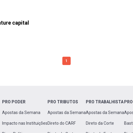
ture capital
1
PRO PODER
PRO TRIBUTOS
PRO TRABALHISTA
PRO
Apostas da Semana
Apostas da Semana
Apostas da Semana
Apo
Impacto nas Instituições
Direto do CARF
Direto da Corte
Bast