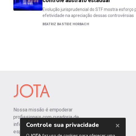
controle abstrato estadual
Evolução jurisprudencial do STF mostra esforço 
efetividade na apreciação dessas controvérsias
BEATRIZ BASTIDE HORBACH
Nossa missão é empoderar
profissionais com curadoria de
informações independentes e
especializadas.