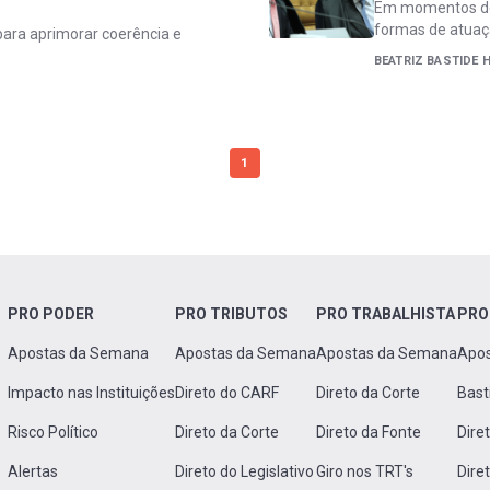
Em momentos de 
formas de atua
para aprimorar coerência e
BEATRIZ BASTIDE
1
PRO PODER
PRO TRIBUTOS
PRO TRABALHISTA
PRO
Apostas da Semana
Apostas da Semana
Apostas da Semana
Apo
Impacto nas Instituições
Direto do CARF
Direto da Corte
Bast
Risco Político
Direto da Corte
Direto da Fonte
Dire
Alertas
Direto do Legislativo
Giro nos TRT's
Dire