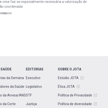
crise faz-se especialmente necessária a valorização de
ção coordenada
 HORBACH
 SAÚDE
EDITORIAS
SOBRE O JOTA
stas da Semana
Executivo
Estúdio JOTA
idores da Saúde
Legislativo
Ética JOTA
to da Anvisa/ANS
STF
Política de Privacidade
to da Corte
Justiça
Política de diversidade