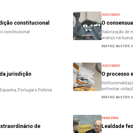
JUDICIÁRIO
sdição constitucional
O consensual
o constitucional
Valorização de m
avanço na busca 
BEATRIZ BASTIDE
JUDICIÁRIO
da jurisdição
O processo e
Institucionaliza
enfrentar viola
Espanha, Portugal e Polônia
BEATRIZ BASTIDE
PANDEMIA
xtraordinário de
Lealdade fed