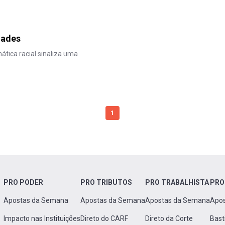
dades
ática racial sinaliza uma
1
PRO PODER
PRO TRIBUTOS
PRO TRABALHISTA
PRO
Apostas da Semana
Apostas da Semana
Apostas da Semana
Apo
Impacto nas Instituições
Direto do CARF
Direto da Corte
Bast