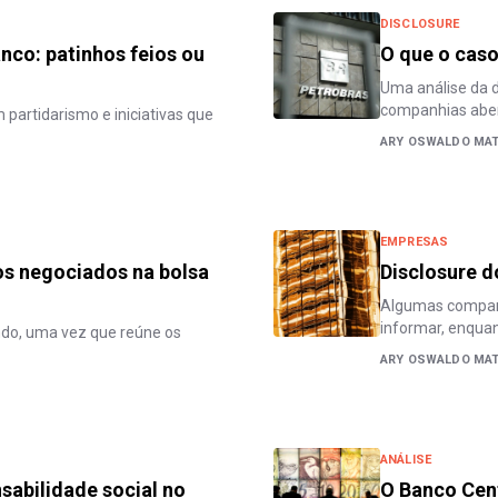
DISCLOSURE
co: patinhos feios ou
O que o caso
Uma análise da 
companhias abe
 partidarismo e iniciativas que
ARY OSWALDO MAT
EMPRESAS
os negociados na bolsa
Disclosure d
Algumas compan
informar, enqua
ndo, uma vez que reúne os
ARY OSWALDO MAT
ANÁLISE
abilidade social no
O Banco Cent