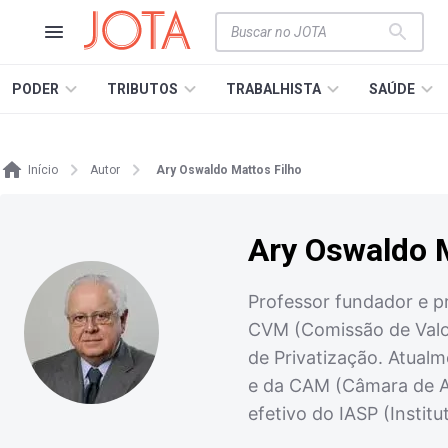
PODER
TRIBUTOS
TRABALHISTA
SAÚDE
Início
Autor
Ary Oswaldo Mattos Filho
Ary Oswaldo M
Professor fundador e pr
CVM (Comissão de Valo
de Privatização. Atualm
e da CAM (Câmara de Ar
efetivo do IASP (Instit