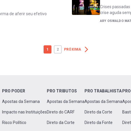
Crises passada
crise aguda sem
ma de aferir seu efetivo
ARY OSWALDO MAT
1
2
PRÓXIMA
PRO PODER
PRO TRIBUTOS
PRO TRABALHISTA
PRO
Apostas da Semana
Apostas da Semana
Apostas da Semana
Apo
Impacto nas Instituições
Direto do CARF
Direto da Corte
Bast
Risco Político
Direto da Corte
Direto da Fonte
Dire