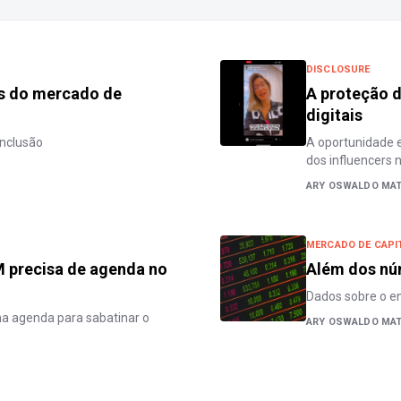
DISCLOSURE
es do mercado de
A proteção d
digitais
inclusão
A oportunidade e
dos influencers 
ARY OSWALDO MAT
MERCADO DE CAPI
M precisa de agenda no
Além dos n
Dados sobre o en
a agenda para sabatinar o
ARY OSWALDO MAT