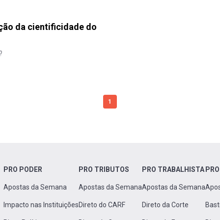
ção da cientificidade do
?
1
PRO PODER
PRO TRIBUTOS
PRO TRABALHISTA
PRO
Apostas da Semana
Apostas da Semana
Apostas da Semana
Apo
Impacto nas Instituições
Direto do CARF
Direto da Corte
Bast