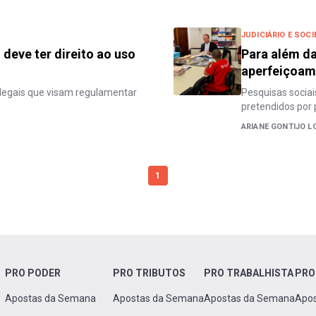
JUDICIÁRIO E SOC
deve ter direito ao uso
Para além da
aperfeiçoame
 legais que visam regulamentar
Pesquisas sociai
pretendidos por p
ARIANE GONTIJO L
1
PRO PODER
PRO TRIBUTOS
PRO TRABALHISTA
PRO
Apostas da Semana
Apostas da Semana
Apostas da Semana
Apo