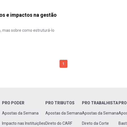
cos e impactos na gestão
o, mas sobre como estruturá-lo
1
PRO PODER
PRO TRIBUTOS
PRO TRABALHISTA
PRO
Apostas da Semana
Apostas da Semana
Apostas da Semana
Apo
Impacto nas Instituições
Direto do CARF
Direto da Corte
Bast