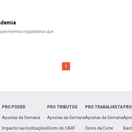
ndemia
perimentos regulatórios que
1
PRO PODER
PRO TRIBUTOS
PRO TRABALHISTA
PRO
Apostas da Semana
Apostas da Semana
Apostas da Semana
Apo
Impacto nas Instituições
Direto do CARF
Direto da Corte
Bast