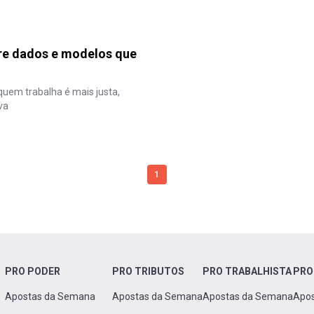
bre dados e modelos que
uem trabalha é mais justa,
va
1
PRO PODER
PRO TRIBUTOS
PRO TRABALHISTA
PRO
Apostas da Semana
Apostas da Semana
Apostas da Semana
Apo