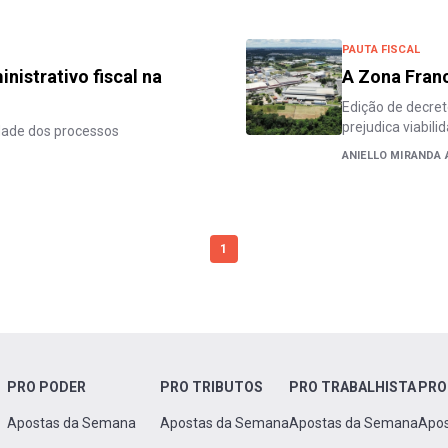
PAUTA FISCAL
istrativo fiscal na
A Zona Franc
Edição de decre
prejudica viabil
idade dos processos
ANIELLO MIRANDA 
1
PRO PODER
PRO TRIBUTOS
PRO TRABALHISTA
PRO
Apostas da Semana
Apostas da Semana
Apostas da Semana
Apo