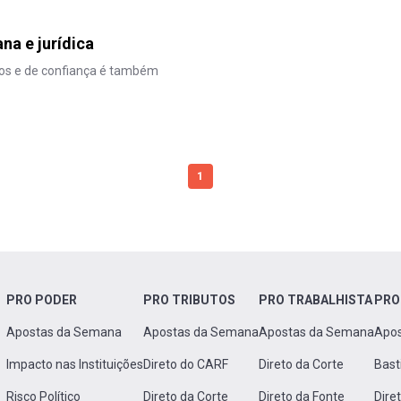
a e jurídica
dos e de confiança é também
1
PRO PODER
PRO TRIBUTOS
PRO TRABALHISTA
PRO
Apostas da Semana
Apostas da Semana
Apostas da Semana
Apo
Impacto nas Instituições
Direto do CARF
Direto da Corte
Bast
Risco Político
Direto da Corte
Direto da Fonte
Dire