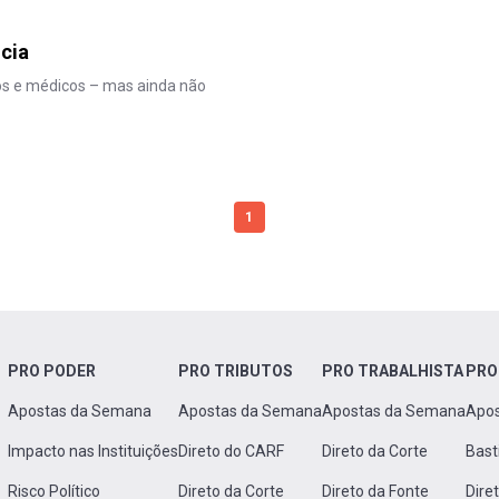
ncia
os e médicos – mas ainda não
1
PRO PODER
PRO TRIBUTOS
PRO TRABALHISTA
PRO
Apostas da Semana
Apostas da Semana
Apostas da Semana
Apo
Impacto nas Instituições
Direto do CARF
Direto da Corte
Bast
Risco Político
Direto da Corte
Direto da Fonte
Dire