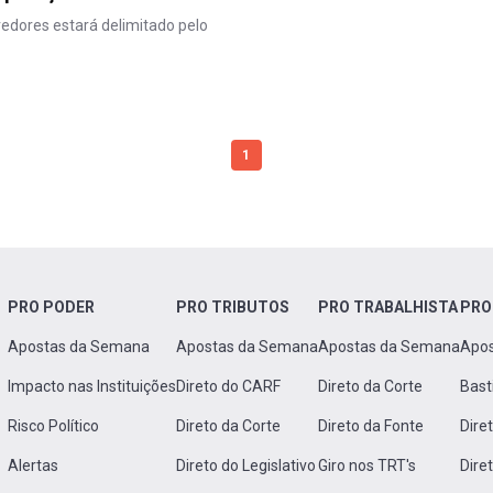
edores estará delimitado pelo
1
PRO PODER
PRO TRIBUTOS
PRO TRABALHISTA
PRO
Apostas da Semana
Apostas da Semana
Apostas da Semana
Apo
Impacto nas Instituições
Direto do CARF
Direto da Corte
Bast
Risco Político
Direto da Corte
Direto da Fonte
Dire
Alertas
Direto do Legislativo
Giro nos TRT's
Dire