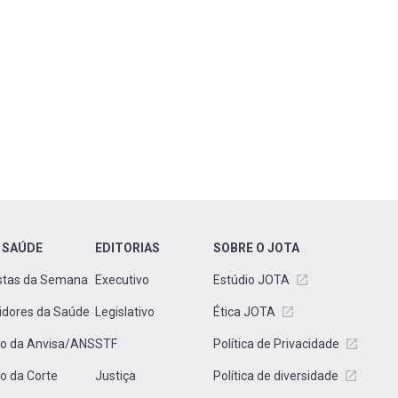
 SAÚDE
EDITORIAS
SOBRE O JOTA
stas da Semana
Executivo
Estúdio JOTA
idores da Saúde
Legislativo
Ética JOTA
to da Anvisa/ANS
STF
Política de Privacidade
to da Corte
Justiça
Política de diversidade