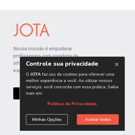
Nossa missão é empoderar
profissionais com curadoria de
informações independentes e
especializadas.
CONHEÇA O JOTA PRO