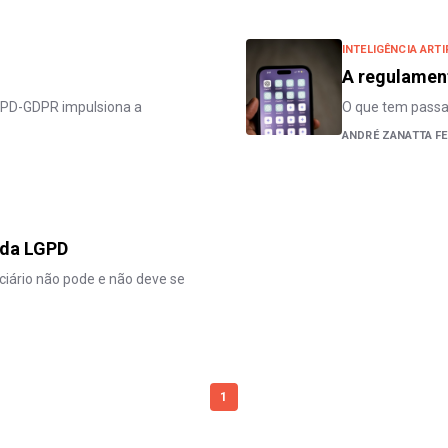
INTELIGÊNCIA ARTI
A regulament
GPD-GDPR impulsiona a
O que tem passa
ANDRÉ ZANATTA F
 da LGPD
ciário não pode e não deve se
1