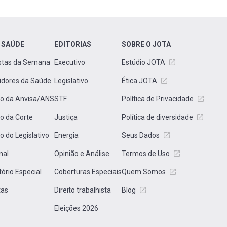
 SAÚDE
EDITORIAS
SOBRE O JOTA
stas da Semana
Executivo
Estúdio JOTA
idores da Saúde
Legislativo
Ética JOTA
to da Anvisa/ANS
STF
Política de Privacidade
to da Corte
Justiça
Política de diversidade
to do Legislativo
Energia
Seus Dados
nal
Opinião e Análise
Termos de Uso
tório Especial
Coberturas Especiais
Quem Somos
tas
Direito trabalhista
Blog
Eleições 2026