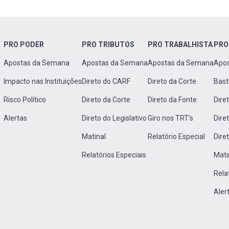
PRO PODER
PRO TRIBUTOS
PRO TRABALHISTA
PRO
Apostas da Semana
Apostas da Semana
Apostas da Semana
Apo
Impacto nas Instituições
Direto do CARF
Direto da Corte
Bast
Risco Político
Direto da Corte
Direto da Fonte
Dire
Alertas
Direto do Legislativo
Giro nos TRT's
Dire
Matinal
Relatório Especial
Dire
Relatórios Especiais
Mati
Rela
Aler