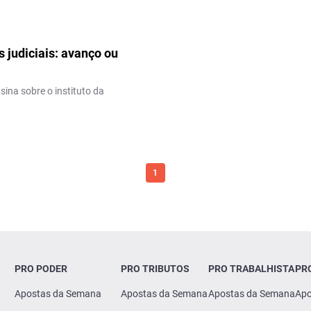
 judiciais: avanço ou
ina sobre o instituto da
1
PRO PODER
PRO TRIBUTOS
PRO TRABALHISTA
PR
Apostas da Semana
Apostas da Semana
Apostas da Semana
Apo