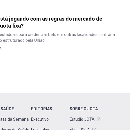
está jogando com as regras do mercado de
uota fixa?
 estaduais para credenciar bets em outras localidades contraria
o estruturado pela União
A
 SAÚDE
EDITORIAS
SOBRE O JOTA
stas da Semana
Executivo
Estúdio JOTA
idores da Saúde
Legislativo
Ética JOTA