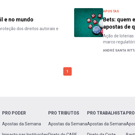
APOSTAS
sil e no mundo
Bets: quem 
apostas de q
roteção dos direitos autorais e
Ação de loterias
marco regulatóri
ANDRÉ SANTA RITT
1
PRO PODER
PRO TRIBUTOS
PRO TRABALHISTA
PRO
Apostas da Semana
Apostas da Semana
Apostas da Semana
Apo
Impacto nas Instituições
Direto do CARF
Direto da Corte
Bast