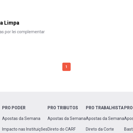
ha Limpa
das por lei complementar
1
PRO PODER
PRO TRIBUTOS
PRO TRABALHISTA
PRO
Apostas da Semana
Apostas da Semana
Apostas da Semana
Apo
Impacto nas Instituições
Direto do CARF
Direto da Corte
Bast