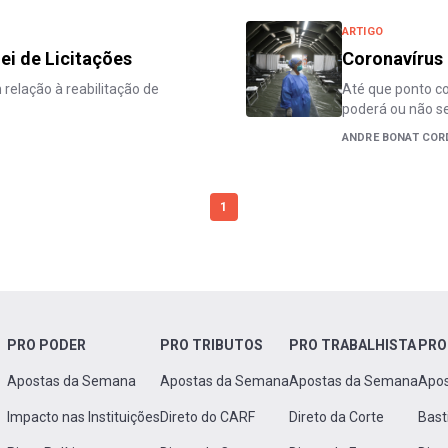
ARTIGO
Lei de Licitações
Coronavírus 
 relação à reabilitação de
Até que ponto co
poderá ou não s
ANDRE BONAT COR
1
PRO PODER
PRO TRIBUTOS
PRO TRABALHISTA
PRO
Apostas da Semana
Apostas da Semana
Apostas da Semana
Apo
Impacto nas Instituições
Direto do CARF
Direto da Corte
Bast