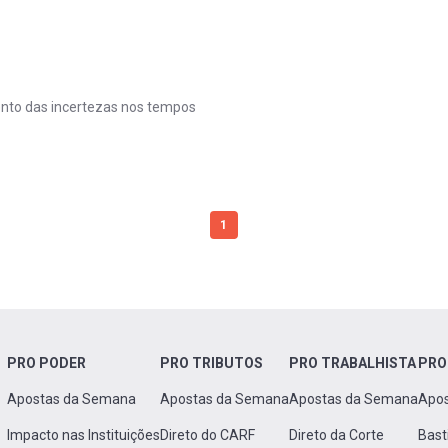
mento das incertezas nos tempos
1
PRO PODER
PRO TRIBUTOS
PRO TRABALHISTA
PRO
Apostas da Semana
Apostas da Semana
Apostas da Semana
Apo
Impacto nas Instituições
Direto do CARF
Direto da Corte
Bast