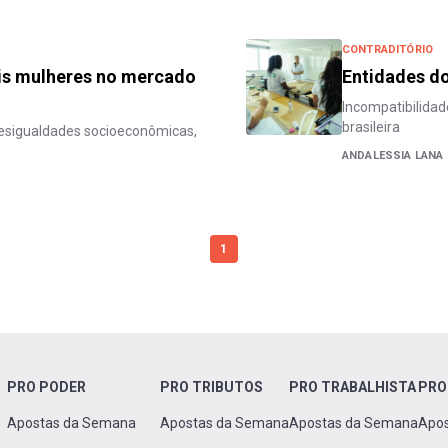
CONTRADITÓRIO
ais mulheres no mercado
Entidades do
Incompatibilidad
brasileira
 desigualdades socioeconômicas,
ANDALESSIA LANA
1
PRO PODER
PRO TRIBUTOS
PRO TRABALHISTA
PRO
Apostas da Semana
Apostas da Semana
Apostas da Semana
Apo