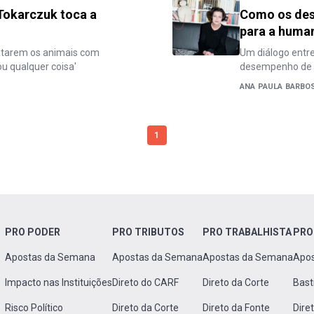
 Tokarczuk toca a
Como os des
para a human
ratarem os animais com
Um diálogo entre
u qualquer coisa'
desempenho de f
ANA PAULA BARB
1
PRO PODER
PRO TRIBUTOS
PRO TRABALHISTA
PRO
Apostas da Semana
Apostas da Semana
Apostas da Semana
Apo
Impacto nas Instituições
Direto do CARF
Direto da Corte
Bast
Risco Político
Direto da Corte
Direto da Fonte
Dire