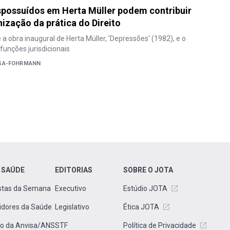
possuídos em Herta Müller podem contribuir
ização da prática do Direito
 a obra inaugural de Herta Müller, 'Depressões' (1982), e o
unções jurisdicionais
OSA-FOHRMANN
 SAÚDE
EDITORIAS
SOBRE O JOTA
stas da Semana
Executivo
Estúdio JOTA
idores da Saúde
Legislativo
Ética JOTA
to da Anvisa/ANS
STF
Política de Privacidade