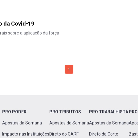
o da Covid-19
ais sobre a aplicação da força
1
PRO PODER
PRO TRIBUTOS
PRO TRABALHISTA
PRO
Apostas da Semana
Apostas da Semana
Apostas da Semana
Apo
Impacto nas Instituições
Direto do CARF
Direto da Corte
Bast