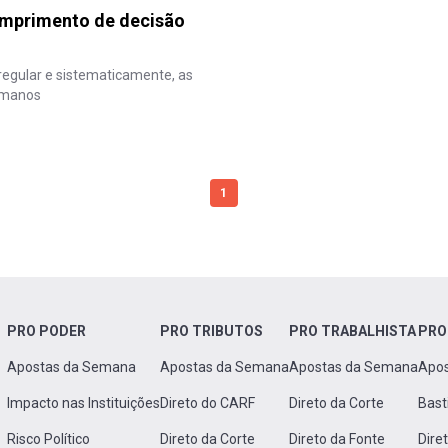
umprimento de decisão
, regular e sistematicamente, as
humanos
1
PRO PODER
PRO TRIBUTOS
PRO TRABALHISTA
PRO
Apostas da Semana
Apostas da Semana
Apostas da Semana
Apo
Impacto nas Instituições
Direto do CARF
Direto da Corte
Bast
Risco Político
Direto da Corte
Direto da Fonte
Dire