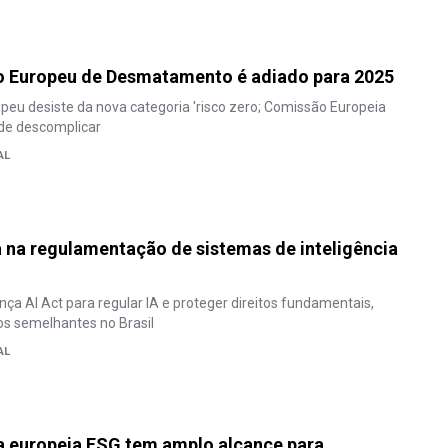
 Europeu de Desmatamento é adiado para 2025
eu desiste da nova categoria 'risco zero; Comissão Europeia
de descomplicar
AL
a na regulamentação de sistemas de inteligência
nça AI Act para regular IA e proteger direitos fundamentais,
os semelhantes no Brasil
AL
a europeia ESG tem amplo alcance para