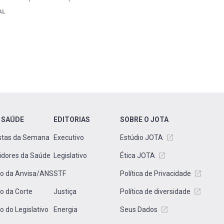
AL
 SAÚDE
EDITORIAS
SOBRE O JOTA
stas da Semana
Executivo
Estúdio JOTA
idores da Saúde
Legislativo
Ética JOTA
to da Anvisa/ANS
STF
Política de Privacidade
to da Corte
Justiça
Política de diversidade
to do Legislativo
Energia
Seus Dados