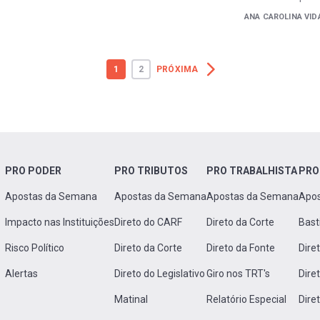
ANA CAROLINA VID
1
2
PRÓXIMA
PRO PODER
PRO TRIBUTOS
PRO TRABALHISTA
PRO
Apostas da Semana
Apostas da Semana
Apostas da Semana
Apo
Impacto nas Instituições
Direto do CARF
Direto da Corte
Bast
Risco Político
Direto da Corte
Direto da Fonte
Dire
Alertas
Direto do Legislativo
Giro nos TRT's
Dire
Matinal
Relatório Especial
Dire