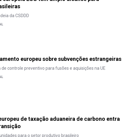
sileiras
adeia da CSDDD
AL
lamento europeu sobre subvenções estrangeiras
de controle preventivo para fusões e aquisições na UE
AL
uropeu de taxação aduaneira de carbono entra
ransição
unidades para o setor produtivo brasileiro