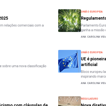
UNIÃO EUROPEIA
2025
Regulamento
têm relações comerciais com a
Parlamento Europ
ganha a missão 
ANA CAROLINA VID
UNIÃO EUROPEIA
UE é pioneir
artificial
ive sobre uma nova classificação
Bloco europeu la
inspirando marc
ANA CAROLINA VID
REGULAEURO
ticismo com cláusulas de
Nova diretiv