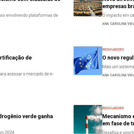
empresas bra
caso envolvendo plataformas de
O impacto em c
ANA CAROLINA VID
REGULAEURO
rtificação de
O novo regu
Mais um sistema 
para acessar o mercado de e-
ANA CAROLINA VID
REGULAEURO
idrogênio verde ganha
Mecanismo e
em fase de t
 em 2024
Desafios e oport