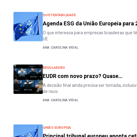
SUSTENTABILIDADE
Agenda ESG da União Europeia para 
O que interessa para empresas brasileiras que 
UE
ANA CAROLINA VIDAL
REGULAEURO
EUDR com novo prazo? Quase…
A decisão final ainda precisa ser tomada, inclus
de risco
ANA CAROLINA VIDAL
UNIÃO EUROPEIA
Principal tribunal europeu aponta ce