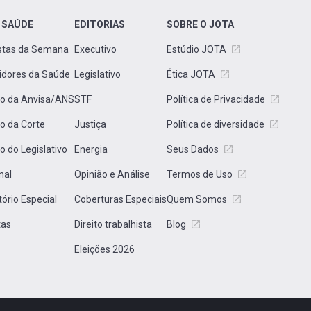
 SAÚDE
EDITORIAS
SOBRE O JOTA
stas da Semana
Executivo
Estúdio JOTA
idores da Saúde
Legislativo
Ética JOTA
to da Anvisa/ANS
STF
Política de Privacidade
to da Corte
Justiça
Política de diversidade
to do Legislativo
Energia
Seus Dados
nal
Opinião e Análise
Termos de Uso
tório Especial
Coberturas Especiais
Quem Somos
tas
Direito trabalhista
Blog
Eleições 2026