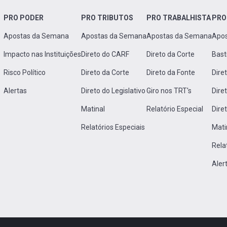
PRO PODER
PRO TRIBUTOS
PRO TRABALHISTA
PRO
Apostas da Semana
Apostas da Semana
Apostas da Semana
Apo
Impacto nas Instituições
Direto do CARF
Direto da Corte
Bast
Risco Político
Direto da Corte
Direto da Fonte
Dire
Alertas
Direto do Legislativo
Giro nos TRT's
Dire
Matinal
Relatório Especial
Dire
Relatórios Especiais
Mati
Rela
Aler