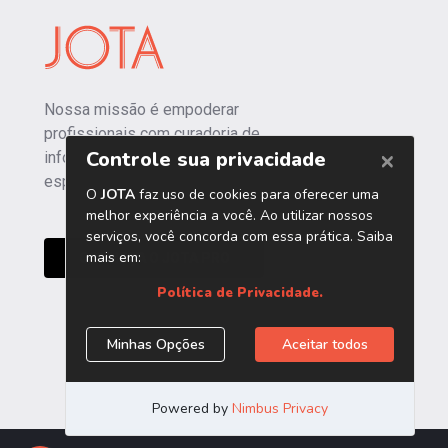
Nossa missão é empoderar
profissionais com curadoria de
informações independentes e
especializadas.
CONHEÇA O JOTA PRO