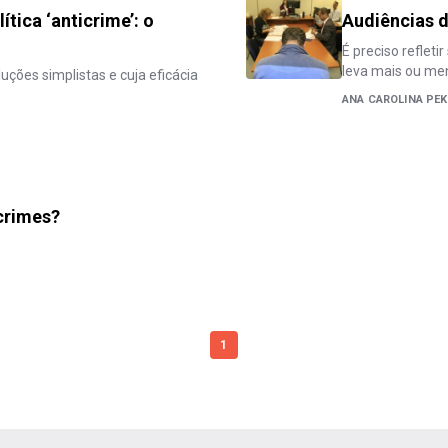
tica ‘anticrime’: o
Audiências d
É preciso refleti
leva mais ou men
ções simplistas e cuja eficácia
ANA CAROLINA PE
crimes?
1