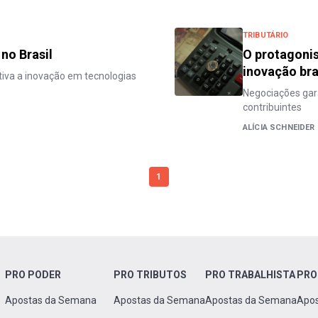
TRIBUTÁRIO
no Brasil
O protagonis
inovação bra
tiva a inovação em tecnologias
Negociações gara
contribuintes
ALÍCIA SCHNEIDER
1
PRO PODER
PRO TRIBUTOS
PRO TRABALHISTA
PRO
Apostas da Semana
Apostas da Semana
Apostas da Semana
Apo