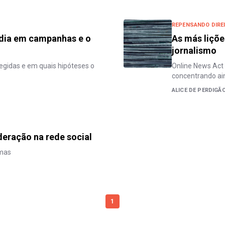
REPENSANDO DIRE
ródia em campanhas e o
As más liçõ
jornalismo
egidas e em quais hipóteses o
Online News Act
concentrando ai
ALICE DE PERDIGÃ
eração na rede social
rmas
1