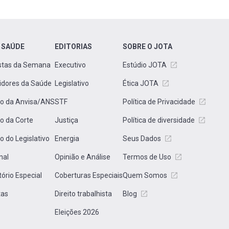
 SAÚDE
EDITORIAS
SOBRE O JOTA
stas da Semana
Executivo
Estúdio JOTA
idores da Saúde
Legislativo
Ética JOTA
to da Anvisa/ANS
STF
Política de Privacidade
to da Corte
Justiça
Política de diversidade
to do Legislativo
Energia
Seus Dados
nal
Opinião e Análise
Termos de Uso
tório Especial
Coberturas Especiais
Quem Somos
tas
Direito trabalhista
Blog
Eleições 2026