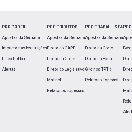
PRO PODER
PRO TRIBUTOS
PRO TRABALHISTA
PRO
Apostas da Semana
Apostas da Semana
Apostas da Semana
Apo
Impacto nas Instituições
Direto do CARF
Direto da Corte
Bast
Risco Político
Direto da Corte
Direto da Fonte
Dire
Alertas
Direto do Legislativo
Giro nos TRT's
Dire
Matinal
Relatório Especial
Dire
Relatórios Especiais
Mati
Rela
Aler