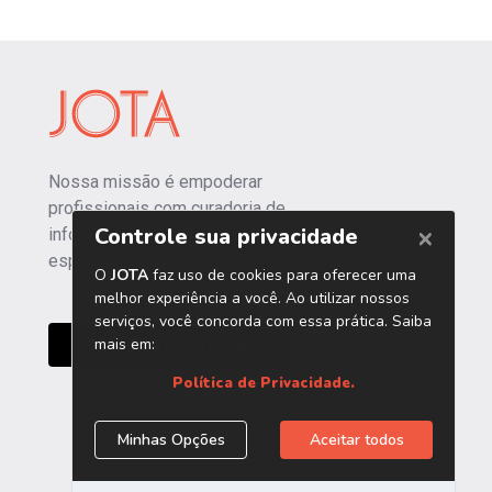
Nossa missão é empoderar
profissionais com curadoria de
informações independentes e
especializadas.
CONHEÇA O JOTA PRO