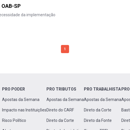
a OAB-SP
necessidade da implementação
1
PRO PODER
PRO TRIBUTOS
PRO TRABALHISTA
PRO
Apostas da Semana
Apostas da Semana
Apostas da Semana
Apo
Impacto nas Instituições
Direto do CARF
Direto da Corte
Bast
Risco Político
Direto da Corte
Direto da Fonte
Dire