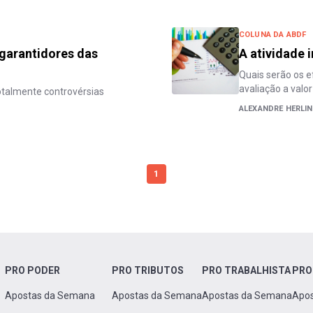
COLUNA DA ABDF
 garantidores das
A atividade 
Quais serão os ef
avaliação a valor
otalmente controvérsias
ALEXANDRE HERLIN
1
PRO PODER
PRO TRIBUTOS
PRO TRABALHISTA
PRO
Apostas da Semana
Apostas da Semana
Apostas da Semana
Apo