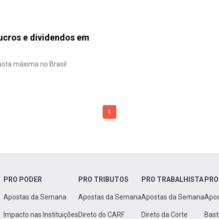
lucros e dividendos em
quota máxima no Brasil
1
PRO PODER
PRO TRIBUTOS
PRO TRABALHISTA
PRO
Apostas da Semana
Apostas da Semana
Apostas da Semana
Apo
Impacto nas Instituições
Direto do CARF
Direto da Corte
Bast