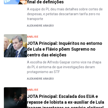
final de definições
A equipe do PL deu mais detalhes sobre cortes de
despesas, e petistas descartaram tarifa zero no
transporte
ALEXANDRE ARAGÃO
ANÁLISE
JOTA Principal: Inquéritos no entorno
de Lula e Flávio põem Supremo no
centro das eleições
A escolha de Alfredo Gaspar como vice na chapa
do PL é sintoma de que investigações deram
protagonismo ao STF
ALEXANDRE ARAGÃO
ANÁLISE
JOTA Principal: Escalada dos EUA e
repasse de lobista a ex-auxiliar de Lula
trazem incertezas ao cenário eleitoral