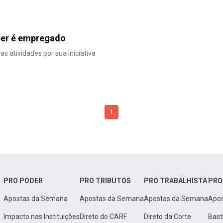
ber é empregado
 atividades por sua iniciativa
1
PRO PODER
PRO TRIBUTOS
PRO TRABALHISTA
PRO
Apostas da Semana
Apostas da Semana
Apostas da Semana
Apo
Impacto nas Instituições
Direto do CARF
Direto da Corte
Bast