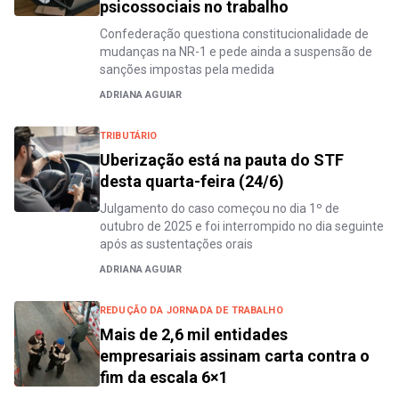
psicossociais no trabalho
Confederação questiona constitucionalidade de
mudanças na NR-1 e pede ainda a suspensão de
sanções impostas pela medida
ADRIANA AGUIAR
TRIBUTÁRIO
Uberização está na pauta do STF
desta quarta-feira (24/6)
Julgamento do caso começou no dia 1º de
outubro de 2025 e foi interrompido no dia seguinte
após as sustentações orais
ADRIANA AGUIAR
REDUÇÃO DA JORNADA DE TRABALHO
Mais de 2,6 mil entidades
empresariais assinam carta contra o
fim da escala 6×1