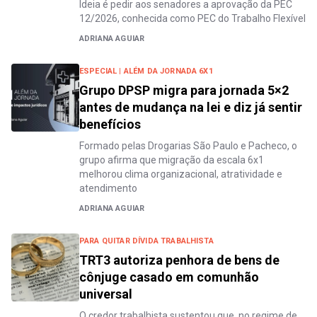
Ideia é pedir aos senadores a aprovação da PEC
12/2026, conhecida como PEC do Trabalho Flexível
ADRIANA AGUIAR
ESPECIAL | ALÉM DA JORNADA 6X1
Grupo DPSP migra para jornada 5×2
antes de mudança na lei e diz já sentir
benefícios
Formado pelas Drogarias São Paulo e Pacheco, o
grupo afirma que migração da escala 6x1
melhorou clima organizacional, atratividade e
atendimento
ADRIANA AGUIAR
PARA QUITAR DÍVIDA TRABALHISTA
TRT3 autoriza penhora de bens de
cônjuge casado em comunhão
universal
O credor trabalhista sustentou que, no regime de