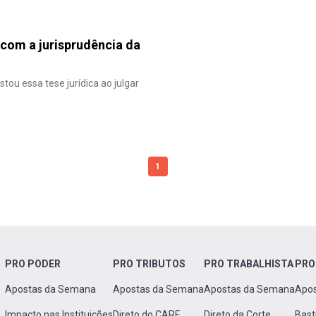
 com a jurisprudência da
tou essa tese jurídica ao julgar
1
PRO PODER
PRO TRIBUTOS
PRO TRABALHISTA
PRO
Apostas da Semana
Apostas da Semana
Apostas da Semana
Apo
Impacto nas Instituições
Direto do CARF
Direto da Corte
Bast