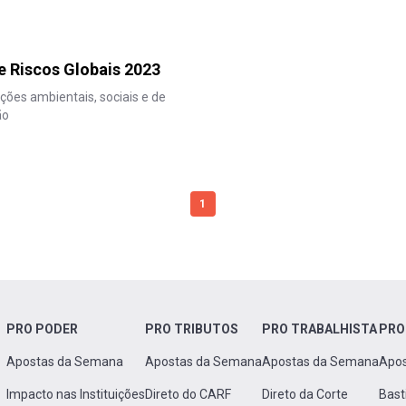
e Riscos Globais 2023
ções ambientais, sociais e de
ão
1
PRO PODER
PRO TRIBUTOS
PRO TRABALHISTA
PRO
Apostas da Semana
Apostas da Semana
Apostas da Semana
Apo
Impacto nas Instituições
Direto do CARF
Direto da Corte
Bast