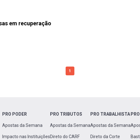
esas em recuperação
1
PRO PODER
PRO TRIBUTOS
PRO TRABALHISTA
PRO
Apostas da Semana
Apostas da Semana
Apostas da Semana
Apo
Impacto nas Instituições
Direto do CARF
Direto da Corte
Bast