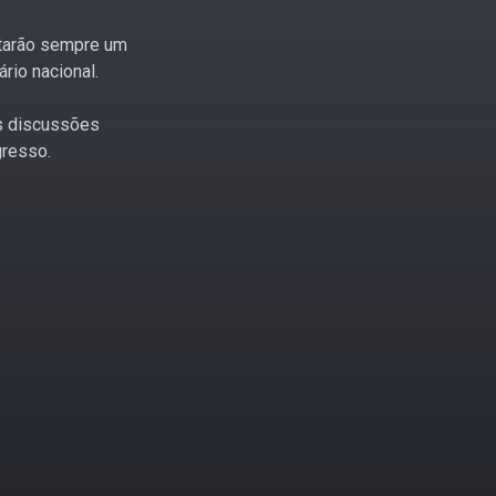
tarão sempre um
rio nacional.
s discussões
gresso.