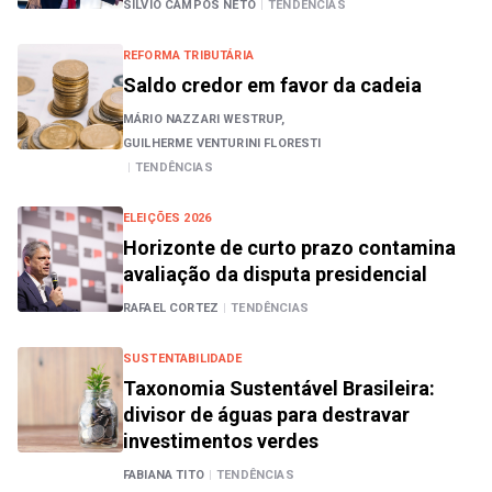
SILVIO CAMPOS NETO
|
TENDÊNCIAS
REFORMA TRIBUTÁRIA
Saldo credor em favor da cadeia
MÁRIO NAZZARI WESTRUP,
GUILHERME VENTURINI FLORESTI
|
TENDÊNCIAS
ELEIÇÕES 2026
Horizonte de curto prazo contamina
avaliação da disputa presidencial
RAFAEL CORTEZ
|
TENDÊNCIAS
SUSTENTABILIDADE
Taxonomia Sustentável Brasileira:
divisor de águas para destravar
investimentos verdes
FABIANA TITO
|
TENDÊNCIAS