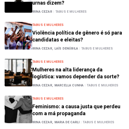
urnas dizem?
IRINA CEZAR
|
TABUS E MULHERES
TABUS E MULHERES
Violência política de gênero é só para
candidatas e eleitas?
IRINA CEZAR,
LAÍS DENÚBILA
|
TABUS E MULHERES
TABUS E MULHERES
Mulheres na alta liderança da
logística: vamos depender da sorte?
IRINA CEZAR,
MARCELLA CUNHA
|
TABUS E MULHERES
TABUS E MULHERES
Feminismo: a causa justa que perdeu
com a má propaganda
IRINA CEZAR,
MARIA DE CARLI
|
TABUS E MULHERES