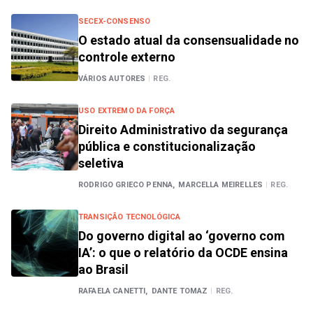
SECEX-CONSENSO
O estado atual da consensualidade no
controle externo
VÁRIOS AUTORES
|
REG.
USO EXTREMO DA FORÇA
Direito Administrativo da segurança
pública e constitucionalização
seletiva
RODRIGO GRIECO PENNA,
MARCELLA MEIRELLES
|
REG.
TRANSIÇÃO TECNOLÓGICA
Do governo digital ao ‘governo com
IA’: o que o relatório da OCDE ensina
ao Brasil
RAFAELA CANETTI,
DANTE TOMAZ
|
REG.