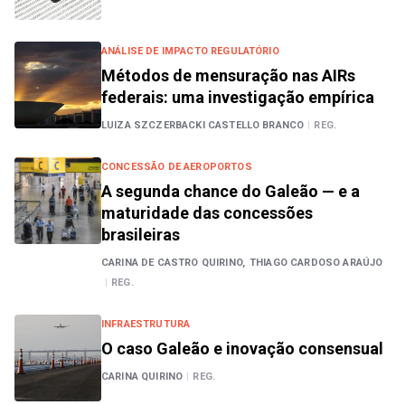
ANÁLISE DE IMPACTO REGULATÓRIO
Métodos de mensuração nas AIRs
federais: uma investigação empírica
LUIZA SZCZERBACKI CASTELLO BRANCO
|
REG.
CONCESSÃO DE AEROPORTOS
A segunda chance do Galeão — e a
maturidade das concessões
brasileiras
CARINA DE CASTRO QUIRINO,
THIAGO CARDOSO ARAÚJO
|
REG.
INFRAESTRUTURA
O caso Galeão e inovação consensual
CARINA QUIRINO
|
REG.