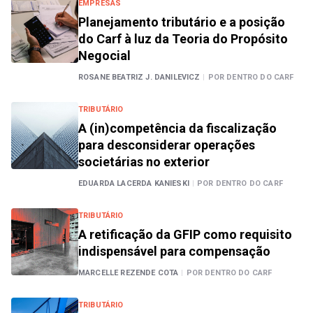
EMPRESAS
Planejamento tributário e a posição
do Carf à luz da Teoria do Propósito
Negocial
ROSANE BEATRIZ J. DANILEVICZ
|
POR DENTRO DO CARF
TRIBUTÁRIO
A (in)competência da fiscalização
para desconsiderar operações
societárias no exterior
EDUARDA LACERDA KANIESKI
|
POR DENTRO DO CARF
TRIBUTÁRIO
A retificação da GFIP como requisito
indispensável para compensação
MARCELLE REZENDE COTA
|
POR DENTRO DO CARF
TRIBUTÁRIO