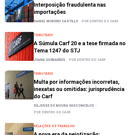
Interposição fraudulenta nas
importações
DANIEL MORENO CASTILLO
|
POR DENTRO DO CARF
TRIBUTÁRIO
A Súmula Carf 20 e a tese firmada no
Tema 1247 do STJ
JOANA GUIMARÃES
|
POR DENTRO DO CARF
TRIBUTÁRIO
Multa por informações incorretas,
inexatas ou omitidas: jurisprudência
do Carf
DILJESSE DE MOURA VASCONCELOS
|
POR DENTRO DO CARF
RELAÇÕES DE TRABALHO
A nova era da pejotização: