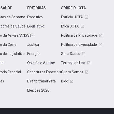
 SAÚDE
EDITORIAS
SOBRE O JOTA
stas da Semana
Executivo
Estúdio JOTA
idores da Saúde
Legislativo
Ética JOTA
to da Anvisa/ANS
STF
Política de Privacidade
to da Corte
Justiça
Política de diversidade
to do Legislativo
Energia
Seus Dados
nal
Opinião e Análise
Termos de Uso
tório Especial
Coberturas Especiais
Quem Somos
tas
Direito trabalhista
Blog
Eleições 2026