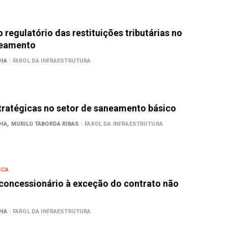
 regulatório das restituições tributárias no
neamento
HA
|
FAROL DA INFRAESTRUTURA
tratégicas no setor de saneamento básico
HA,
MURILO TABORDA RIBAS
|
FAROL DA INFRAESTRUTURA
ICA
 concessionário à exceção do contrato não
HA
|
FAROL DA INFRAESTRUTURA