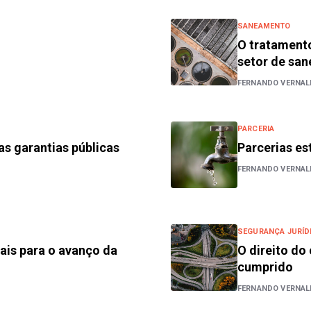
SANEAMENTO
O tratamento
setor de sa
FERNANDO VERNAL
PARCERIA
das garantias públicas
Parcerias es
FERNANDO VERNAL
SEGURANÇA JURÍD
ais para o avanço da
O direito do
cumprido
FERNANDO VERNAL