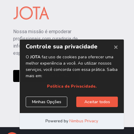
Nossa missão é empoderar
profissionais com curadoria de
informações independentes e
especializadas.
CONHEÇA O JOTA PRO