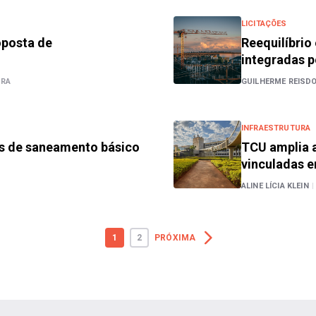
LICITAÇÕES
posta de
Reequilíbri
integradas p
URA
GUILHERME REISD
INFRAESTRUTURA
ços de saneamento básico
TCU amplia a
vinculadas 
ALINE LÍCIA KLEIN
|
1
2
PRÓXIMA