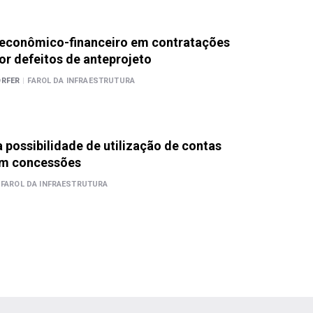
o econômico-financeiro em contratações
or defeitos de anteprojeto
ORFER
|
FAROL DA INFRAESTRUTURA
 possibilidade de utilização de contas
em concessões
FAROL DA INFRAESTRUTURA