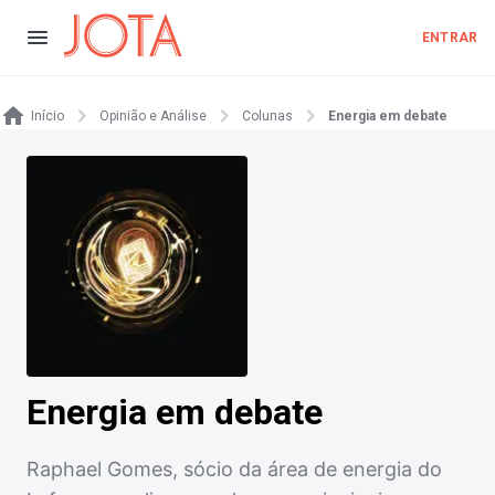
ENTRAR
Início
Opinião e Análise
Colunas
Energia em debate
Energia em debate
Raphael Gomes, sócio da área de energia do