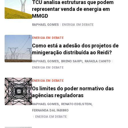
TCU analisa estruturas que podem
representar venda de energia em
MMGD
RAPHAEL GOMES
|
ENERGIA EM DEBATE
ENERGIA EM DEBATE
Como está a adesão dos projetos de
minigeração distribuída ao Reidi?
RAPHAEL GOMES,
BRENO SARPI,
RAFAELA CANITO
|
ENERGIA EM DEBATE
ENERGIA EM DEBATE
Os limites do poder normativo das
agências reguladoras
RAPHAEL GOMES,
RENATO EDELSTEIN,
FERNANDA DAL FABBRO
|
ENERGIA EM DEBATE